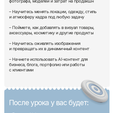
Первый
закрытый урок от
@hugastyle
Начните работать
с AI на практике, а не
изучать его в теории
За один урок вы создадите первый контент,
познакомитесь с основными инструментами
и поймете, как использовать AI для своих
задач