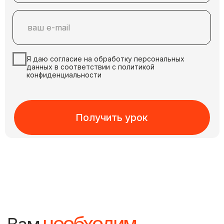
02/
01/
Предпринимате
Новички в AI
и эксперты
Если давно интересно попробовать
Хотите создавать контент быстр
нейросети на практике, но
сократить расходы на продакшн
непонятно с чего начать и какие
и привлекать внимание к своему
инструменты использовать
бизнесу через современный визу
Результат:
Результат: