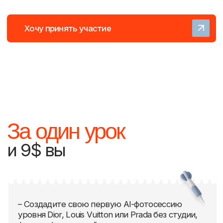
получится и у вас
Работы учеников после
пробного урока