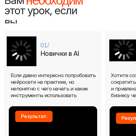
Cоздадите свой первый
AI-контент и поймете,
Поймете, как создавать AI-
как использовать
контент для бизнеса
нейросети для работы
и привлекать больше
или собственных
внимания к своим продуктам
проектов
и услугам