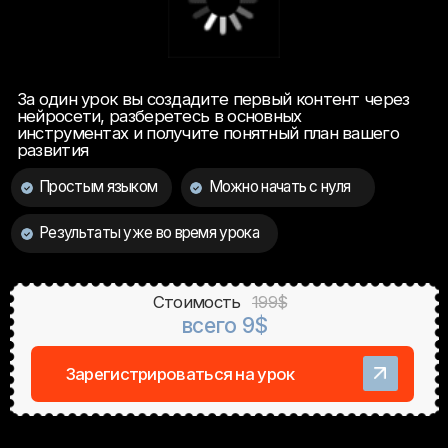
Простым языком
Можно начать с нуля
Результаты уже во время урока
Стоимость
199$
всего 9$
Зарегистрироваться на урок
Первый
закрытый урок от
@hugastyle
Начать использовать
AI-контент для бизнеса,
клиентов или заработка
Введите свой актуальный номер WhatsApp,
чтобы получить бонусы