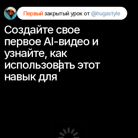
Первый
закрытый урок от
@hugastyle
Создайте свое
первое AI-видео и
узнайте, как
|
использовать этот
навык для
За один урок вы создадите первый контент через
нейросети, разберетесь в основных
инструментах и получите понятный план вашего
развития