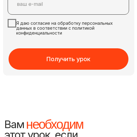
02/
01/
Предпринимате
Новички в AI
и эксперты
Если давно интересно попробовать
Хотите создавать контент быстр
нейросети на практике, но
сократить расходы на продакшн
непонятно с чего начать и какие
и привлекать внимание к своему
инструменты использовать
бизнесу через современный визу
Результат:
Результат:
Cоздадите свой первый
AI-контент и поймете,
Поймете, как создавать AI-