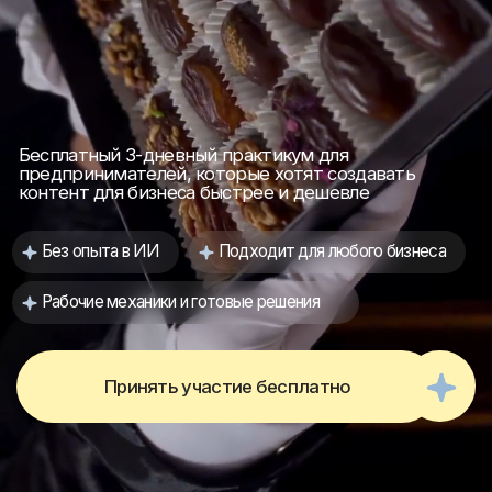
Без опыта в ИИ
Подходит для любого бизнеса
Рабочие механики и готовые решения
Принять участие бесплатно
Этот практикум
для вас, если вы
Салон красоты или вы
Бренд одежды, обуви,
бьюти-мастер
украшений или
аксессуаров