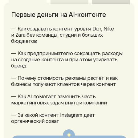
ниш бизнеса
— Разбор: как набрать 80,000 и привлечь
+2500 заявок и заработать $ 200,000 за месяц
с помошью Al-контента
— Покажем, как с помощью ИИ-контента
привлечь заявки на сумму $ 26,000,000
за месяц
— Как делать контент, который продает,
а не просто набирает лайки
— Как за год мы набрали 100 000 подписчиков
и привлекли 1000+ заявок и заработали более
чем 500 000 $ с помощью Al-контента без
вложений
Результат:
Увидите, какие форматы контента
помогают привлекать клиентов в
разных нишах и поймете, как
адаптировать их под свой бизнес