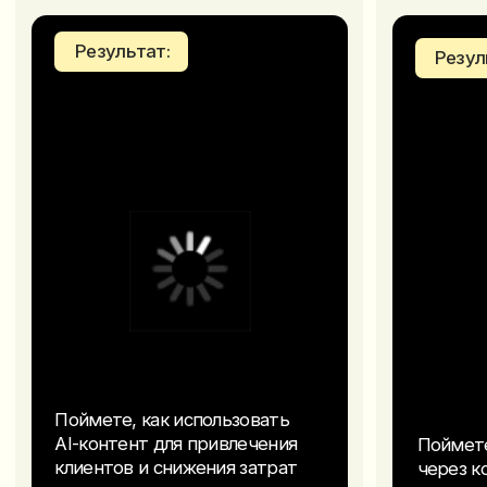
Принять участие бесплатно
Программа практикума
День 1
День 2
День 3
Первые деньги на АI-контенте
— Как создавать контент уровня Dior, Nike
и Zara без команды, студии и больших
бюджетов
— Как предпринимателю сокращать расходы
на создание контента и при этом усиливать
бренд
— Почему стоимость рекламы растет и как