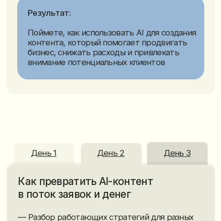
День 1
День 2
День 3
Система: от первого ролика
до стабильного потока клиентов
— Создание первого AI-ролика для вашего
бизнеса
— Контент-план на месяц вперед
— Как сократить зависимость
от подрядчиков и команды
— Как использовать органический контент
для продвижения бизнеса
— Пошаговый план внедрения AI-контента
на ближайший месяц
Результат:
Получите готовый план действий и будете
понимать, как внедрить AI-контент в
бизнес, чтобы регулярно привлекать
клиентов и заявки