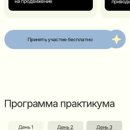
бизнесы получают клиентов через контент
— Как AI помогает заменить часть
маркетинговых задач внутри компании
— За какой контент Instagram дает
органический охват
Результат:
Поймете, как использовать AI для создания
контента, который помогает продвигать
бизнес, снижать расходы и привлекать
внимание потенциальных клиентов
День 1
День 2
День 3
Как превратить Al-контент
в поток заявок и денег
— Разбор работающих стратегий для разных