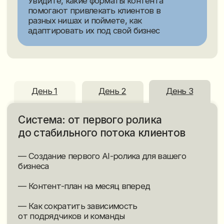
До обучения:
До обучения:
— Ниша, в которой «контент
— До внедрения AI-контента
не работает»
ролики не приносили результата
более 2 лет
— Клиент не успевал
обрабатывать заявки
После обучения:
После обучения:
— 5 000 новых подписчиков за 4
месяца
— +80 000 подписчиков за месяц
— 270+ заявок через Instagram
— Более $200 000 продаж
— Продажи на 1,5−2 млн ₽
— AI-контент стал основным
источником внимания к проекту
Чтобы получать больше клиентов, не
обязательно увеличивать рекламный бюджет