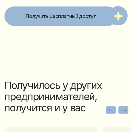
Кейсы учеников
академий