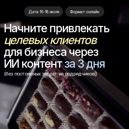
Дата: 16-18 июля
Формат: онлайн
Начните привлекать
целевых клиентов
для бизнеса через
ИИ контент
за 3 дня
(без постоянных затрат на
|
)
Бесплатный 3-дневный практикум для
предпринимателей, которые хотят создавать
контент для бизнеса быстрее и дешевле