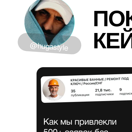
КЕЙС
@hugastyle