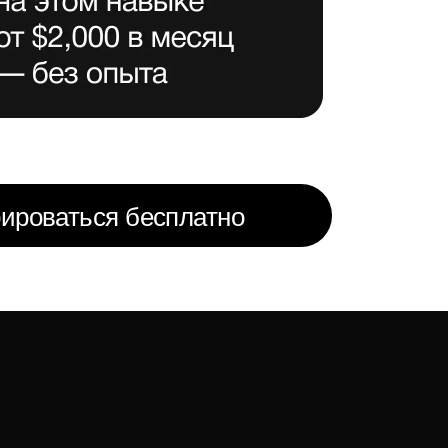
я бесплатно
нес —