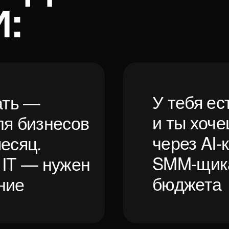
и ты хочешь пол
бизнесов
через AI-контент
ц.
SMM-щика и рек
 — нужен
бюджета
Зарегистрироват