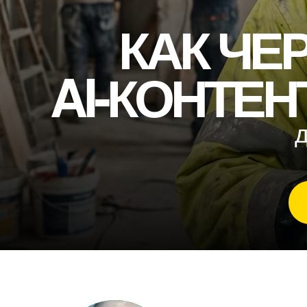
КАК ЧЕР
AI-КОНТЕНТ
для 
на
За
ПОК