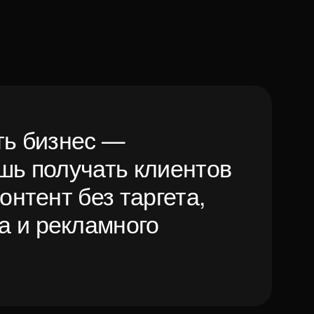
учать клиентов
 без таргета,
ламного
ься бесплатно