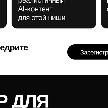
рите
Зарегистрироватьс
 ДЛЯ
У тебя есть биз
 —