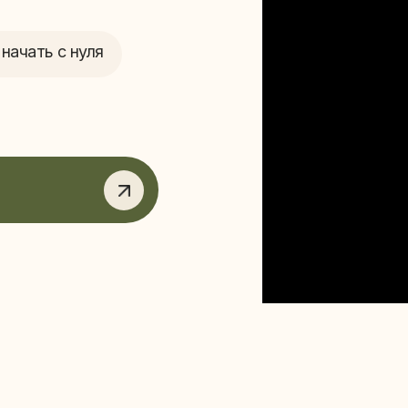
 с нуля
, если вы
отите освоить новый
Блогер
02