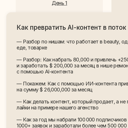
— Как делать контент, который продает, а не прост
лайки на примере нашего агенство
— Как за год мы набрали 100 000 подписчиков и при
1000+ заявок и заработали более чем 500 000 $ с п
контента без вложений
День 1
Система: от первого ролика до стабиль
потока клиентов
- Как сделать первый Al-ролик для вашего бизнеса,
даже если вы никогда не работали с нейросетями
- Контент-план на месяц за один вечер — что
выкладывать, когда, зачем