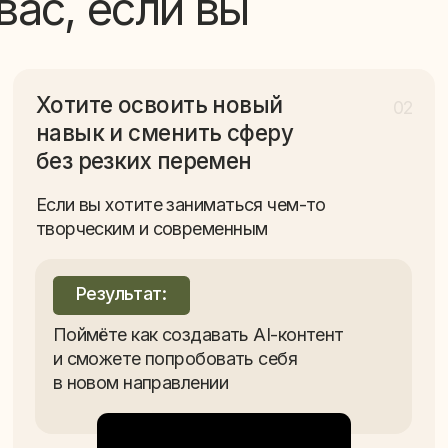
авык и сменить сферу
Если хот
ез резких перемен
выглядит
сли вы хотите заниматься чем-то
ворческим и современным
Резу
Научит
Результат:
контен
и прив
Поймёте как создавать AI-контент
и сможете попробовать себя
в новом направлении