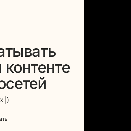
ывать
онтенте
етей