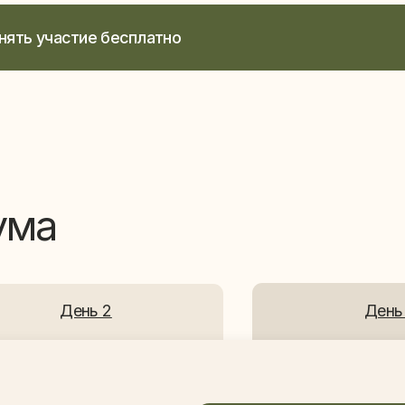
а
День 2
День 3
Результат:
Поймёте, как использовать AI-конт
бизнеса, снижения затрат на марке
аудитории без постоянных вложени