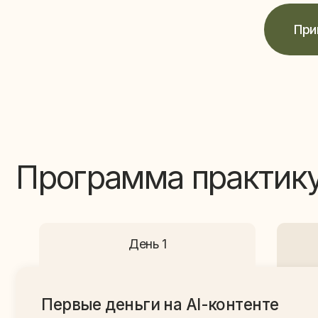
Программа практикум
День 1
Первые деньги на АI-контенте
- Практика: Как создавать нейрофотосессии уровня
Dior / Nike / Zara без команды, студии и бюджета
- Как предпринимателю экономить десятки тысяч
долларов на контенте и при этом усиливать бренд
- Почему реклама дорожает и как бизнесы получают
клиентов бесплатно через контент
- Почему нанимать команду маркетинга за $ 1,000 —
$ 5,000 больше не нужно — AI заменяет штат