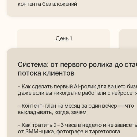
- Как тратить 2−3 часа в неделю и не зависеть
от SMM-щика, фотографа и таргетолога
- Как перестать кормить таргет деньгами и получать
клиентов через органику
- Конкретный план: что сделать в понедельник,
чтобы через месяц пошли первые клиенты
Получить 