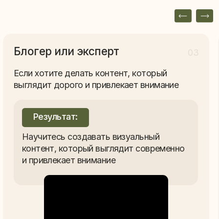
SMM-специа
ите делать контент, который
 дорого и привлекает внимание
Если создание к
времени, а клие
быстрее и деше
льтат:
есь создавать визуальный
Результат:
т, который выглядит современно
лекает внимание
Ускорите рабо
и сможете пре
решения без у