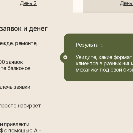
о набирает
влекли
омощью Al-
День 2
День 3
ного
Результат:
Поймёте, какие форматы и инструм
ниши, и получите готовые ориентир
под свои задачи