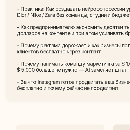
- За что Instagram готов продвигать ваш бизнес
бесплатно и почему сейчас не продвигает
День 1
Как превратить Al-контент в поток заяв
— Разбор по нишам: что работает в beauty, одежде,
еде, товарке
— Разбор: Как набрать 80,000 и привлечь +2500 зая
и заработать $ 200,000 за месяц в нише ремонте ба
с помошью Al-контента
— Покажем: Как с помощью ИИ-контента привлечь 
на сумму $ 26,000,000 за месяц