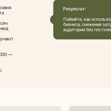
День 2
День 3
ок и денег
 ремонте,
Результат:
Увидите, какие форматы контента 
вок
клиентов в разных нишах, и поймёте
лконов
механики под свой бизнес или прое
заявки