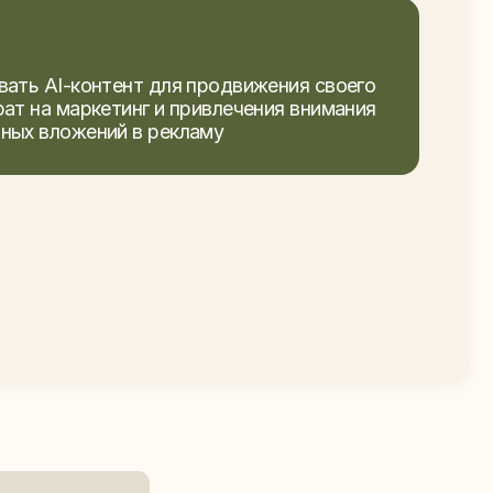
помогают привлекать
, как адаптировать эти
кт