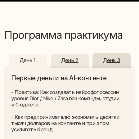
- Как предпринимателю экономить десятки
тысяч долларов на контенте и при этом
усиливать бренд
- Почему реклама дорожает и как бизнесы
получают клиентов бесплатно через контент
- Почему нанимать команду маркетинга
за $ 1,000 — $ 5,000 больше не нужно —
AI заменяет штат
- За что Instagram готов продвигать ваш бизнес
бесплатно и почему сейчас не продвигает
Результат:
Поймёте, как использовать AI-контент
для продвижения своего бизнеса,
снижения затрат на маркетинг
и привлечения внимания аудитории
без постоянных вложений в рекламу
День 1
День 2
День 3