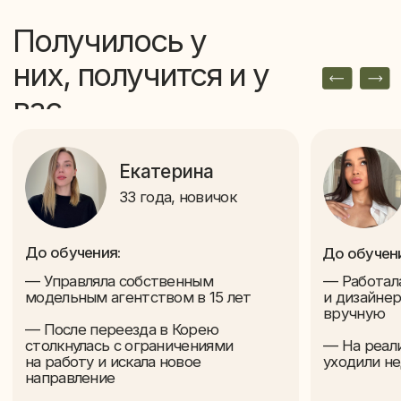
Кейсы учеников
академий