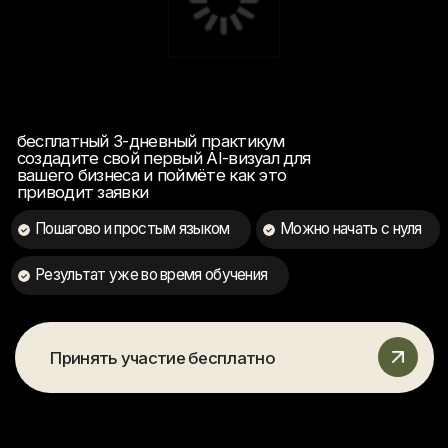
приводит заявки
Пошагово и простым языком
Можно начать с нуля
Результат уже во время обучения
Принять участие бесплатно
Программа практикума
День 1
День 2
День 3
Первые деньги на АI-контенте
- Практика: Как создавать нейрофотосессии
уровня Dior / Nike / Zara без команды, студии
и бюджета