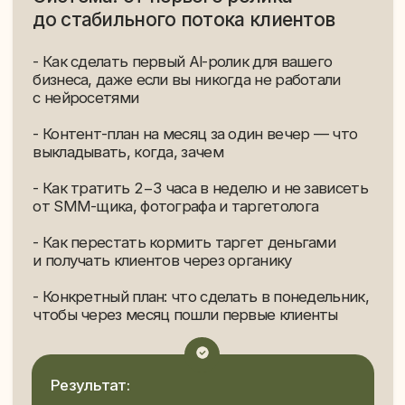
Екатерина
Алина
33 года, новичок
29 лет, эксперт
До обучения:
До обучения:
— Управляла собственным
— Работала с творческими
модельным агентством в 15 лет
и дизайнерскими проектами
вручную
— После переезда в Корею
столкнулась с ограничениями
— На реализацию сложных идей
на работу и искала новое
уходили недели
направление
После обучения:
После обучения:
—
Перестроила рабочий процесс
с помощью AI
— Нашла себя в AI-контенте
и начала развивать собственные
— Реализовала
несколько сложн
проекты
коммерческих проектов
менее ч
за 30 дней
— Подписала контракт на создание
AI - контента с брендом из Франции
— Заработала
более $ 2 000
уже
на $ 1 000
в первый месяц
— После первого проекта получила
— Купила себе CARTIER как симв
ещё
4 заказа
от брендов
новой эры в своей карьере
— Готовит запуск собственного
международного AI-проекта