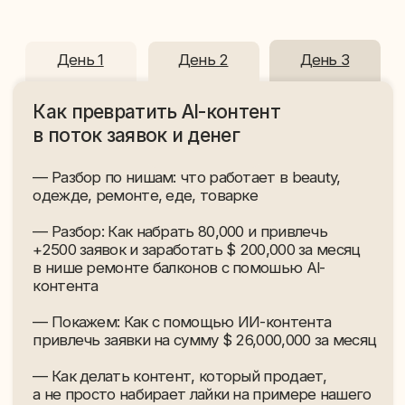
День 1
День 2
День 3
Система: от первого ролика
до стабильного потока клиентов
- Как сделать первый Al-ролик для вашего
бизнеса, даже если вы никогда не работали
с нейросетями
- Контент-план на месяц за один вечер — что
выкладывать, когда, зачем
- Как тратить 2−3 часа в неделю и не зависеть
от SMM-щика, фотографа и таргетолога
- Как перестать кормить таргет деньгами
и получать клиентов через органику
- Конкретный план: что сделать в понедельник,
чтобы через месяц пошли первые клиенты
Результат: