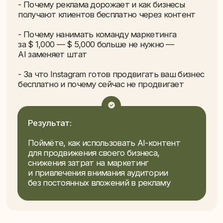
Как превратить Al-контент
в поток заявок и денег
— Разбор по нишам: что работает в beauty,
одежде, ремонте, еде, товарке
— Разбор: Как набрать 80,000 и привлечь
+2500 заявок и заработать $ 200,000 за месяц
в нише ремонте балконов с помошью Al-
контента
— Покажем: Как с помощью ИИ-контента
привлечь заявки на сумму $ 26,000,000 за месяц
— Как делать контент, который продает,
а не просто набирает лайки на примере нашего
агенство
— Как за год мы набрали 100 000 подписчиков
и привлекли 1000+ заявок и заработали более
чем 500 000 $ с помощью Al-контента без
вложений
Результат:
Увидите, какие форматы контента
помогают привлекать клиентов в разных
нишах, и поймёте, как адаптировать эти
механики под свой бизнес или проект