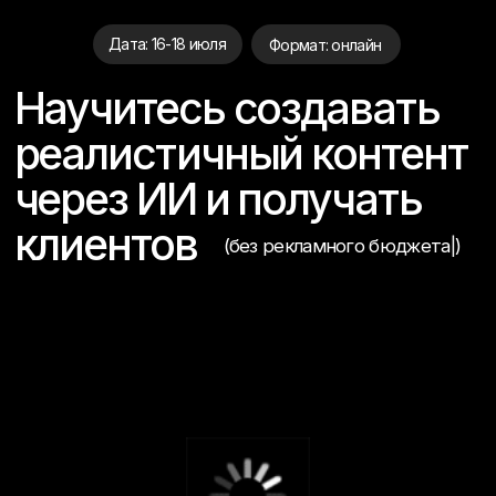
Дата: 16-18 июля
Формат: онлайн
Научитесь создавать
реалистичный контент
через ИИ и получать
клиентов
(без
рекламного бюдж
|
)
бесплатный 3-дневный практикум
создадите свой первый AI-визуал для
вашего бизнеса и поймёте как это